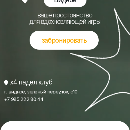
x4 падел клуб
г. видное, зеленый переулок, с10
+7 985 222 80 44
х4 падел-клуб
в видном