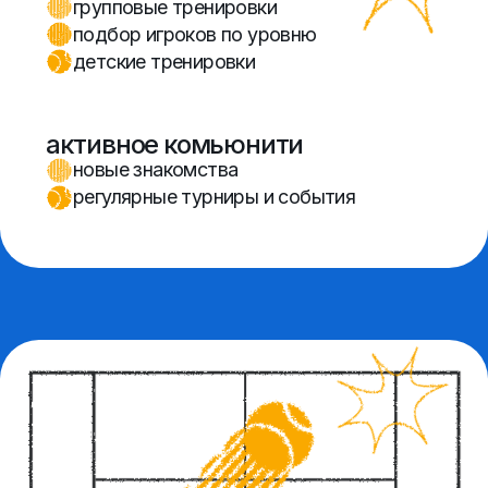
услуги
цена
персональная тренировка
научиться играть правильно
с самого начала
от 6 000 ₽
аренда падел-корта