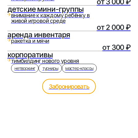
тренерский
состав
превзойдите себя с наставниками нашего
падел-клуба и получите неповторимый
игровой опыт