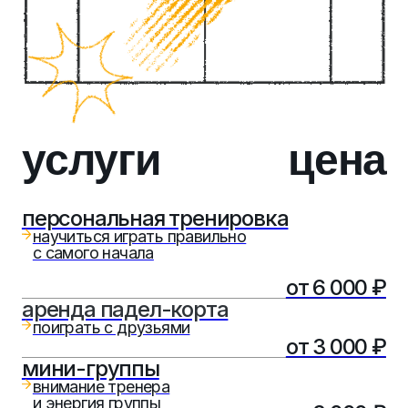
поиграть с друзьями
от 3 000 ₽
мини-группы
внимание тренера
и энергия группы
от 3 000 ₽
детские мини-группы
внимание к каждому ребёнку в
живой игровой среде
от 2 000 ₽
аренда инвентаря
ракетка и мячи
от 300 ₽
корпоративы
тимбилдинг нового уровня
нетворкинг
турниры
мастер-классы
Забронировать