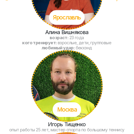
Воронеж
Евгений Гешеле
возраст:
38 лет
кого тренирует:
взрослые (начинающий уровень), дети
любимый удар:
воллей