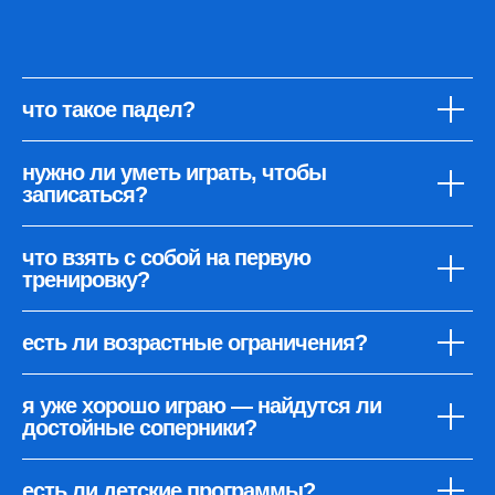
тренерский
состав
превзойдите себя с нашими наставниками
что такое падел?
и получите неповторимый игровой опыт
нужно ли уметь играть, чтобы
записаться?
что взять с собой на первую
тренировку?
Ярославль
есть ли возрастные ограничения?
Алина Вишнякова
возраст:
23 года
кого тренирует:
взрослые, дети, групповые
я уже хорошо играю — найдутся ли
любимый удар:
бекхэнд
достойные соперники?
есть ли детские программы?