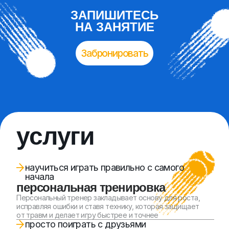
персональная тренировка
Персональный тренер закладывает основу для роста,
исправляя ошибки и ставя технику, которая защищает
от травм и делает игру быстрее и точнее
просто поиграть с друзьями
аренда корта
Панорамные премиум-корты Ultra Panoramic,
вы, ракетки, мяч — и час драйва!
внимание тренера и энергия группы
мини-группы
Эффективная групповая тренировка:
внимание тренера и мотивация команды
профессиональная техника через игру
детские мини-группы
Эффективная групповая тренировка:
внимание тренера и мотивация команды
почувствовать ракетку
аренда инвентаря
Мячи, ракетки
тимбилдинг нового уровня
нетворкинг-события
турниры
мастер-классы
корпоративы
Простые правила. Любой уровень подготовки.
Максимум эмоций за минимальное время.
В стоимость включены: тренеры, инвентарь,
судейство и призы, зона отдыха.