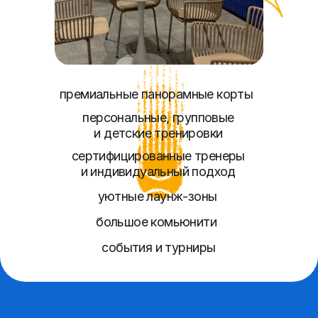
уютные лаунж-зоны
большое комьюнити
события и турниры
ЗАПИШИТЕСЬ
НА ЗАНЯТИЕ
Забронировать
услуги
научиться играть правильно с самого
начала