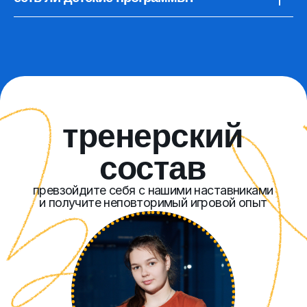
Москва
Игорь Тищенко
опыт работы 25 лет, мастер спорта по большому теннису
Воронеж
Межов Александр
возраст:
40 лет
кого тренирует:
взрослые начинающие
и продвинутые любители
любимый удар:
вибора/бандеха